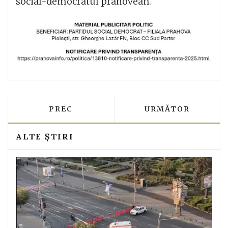
social-democratul prahovean.
ARTICOL PRECEDENT: TÂRGUL DE CRĂC
ARTICOLUL URMĂT
PREC
URMĂTOR
ALTE ȘTIRI