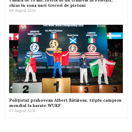
Tânără de 19 ani, lovită de un tramvai în Ploiești,
chiar în zona unei treceri de pietoni
08 August 2026
Polițistul prahovean Albert Bătăiosu, triplu campion
mondial la karate WUKF
07 August 2026