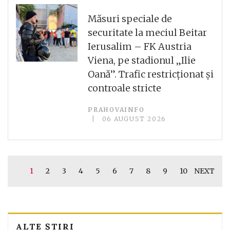
Măsuri speciale de
securitate la meciul Beitar
Ierusalim – FK Austria
Viena, pe stadionul „Ilie
Oană”. Trafic restricționat și
controale stricte
PRAHOVAINFO
06 AUGUST 2026
1
2
3
4
5
6
7
8
9
10
NEXT
ALTE ȘTIRI