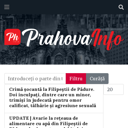
Introduceți o parte din titlu.
Filtru
Curăță
Afișare #
Crimă șocantă la Filipeștii de Pădure.
Doi inculpați, dintre care un minor,
trimiși în judecată pentru omor
calificat, tâlhărie și agresiune sexuală
UPDATE | Avarie la rețeaua de
alimentare cu apă din Filipeștii de