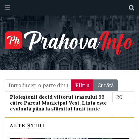
Introduceți o parte din titlu.
Filtru
Curăță
Afișare #
Ploieștenii decid viitorul traseului 33
către Parcul Municipal Vest. Linia este
evaluată până la sfârșitul lunii iunie
ALTE ȘTIRI