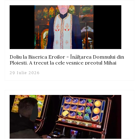
Doliu la Biserica Eroilor - Înălțarea Domnului din
Ploiești. A trecut la cele veșnice preotul Mihai
Marian Băzăvan, ctitorul bisericii
29 Iulie 2026