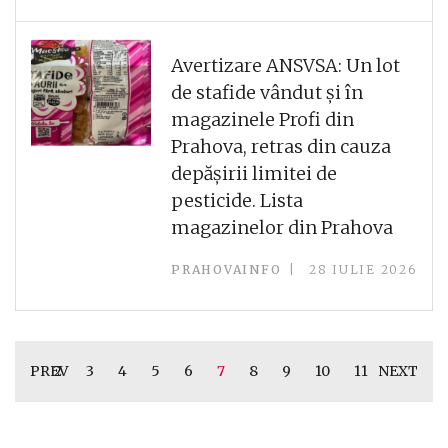
Avertizare ANSVSA: Un lot
de stafide vândut și în
magazinele Profi din
Prahova, retras din cauza
depășirii limitei de
pesticide. Lista
magazinelor din Prahova
PRAHOVAINFO
28 IULIE 2026
PREV
2
3
4
5
6
7
8
9
10
11
NEXT