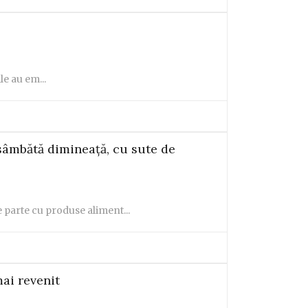
e au em...
 sâmbătă dimineață, cu sute de
 parte cu produse aliment...
mai revenit