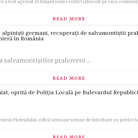
ce a fost agresat în timpul unui conflict izbucnit pe raza comunei 
READ MORE
 alpiniști germani, recuperați de salvamontiștii prah
emieră în România
 a salvamontiștilor prahoveni ...
READ MORE
at, oprită de Poliția Locală pe Bulevardul Republici
trul Ploieștiului, ridică serioase semne de întrebare cu privire la
READ MORE