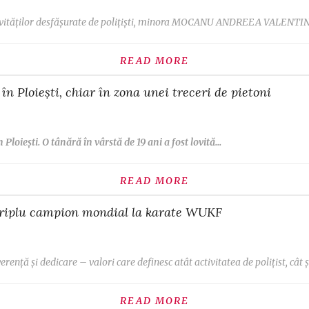
vităților desfășurate de polițiști, minora MOCANU ANDREEA VALENTINA, 
READ MORE
în Ploiești, chiar în zona unei treceri de pietoni
 Ploiești. O tânără în vârstă de 19 ani a fost lovită...
READ MORE
 triplu campion mondial la karate WUKF
ență și dedicare – valori care definesc atât activitatea de polițist, cât și
READ MORE