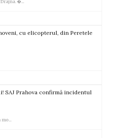
Drajna. �...
oveni, cu elicopterul, din Peretele
i! SAJ Prahova confirmă incidentul
 mo...