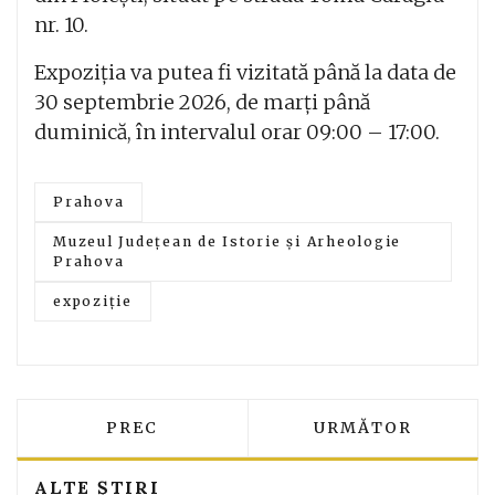
nr. 10.
Expoziția va putea fi vizitată până la data de
30 septembrie 2026, de marți până
duminică, în intervalul orar 09:00 – 17:00.
Prahova
Muzeul Județean de Istorie și Arheologie
Prahova
expoziție
ARTICOL PRECEDENT: COLIZIUNE ÎN LA
ARTICOLUL URMĂT
PREC
URMĂTOR
ALTE ȘTIRI