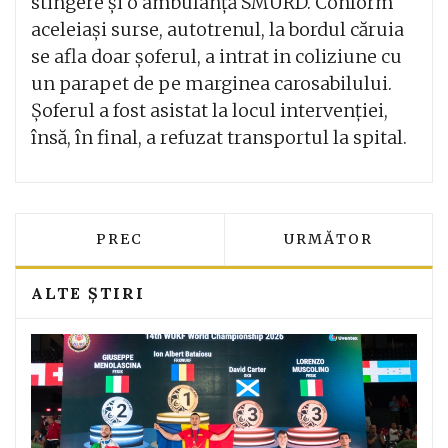
stingere și o ambulanță SMURD. Conform
aceleiași surse, autotrenul, la bordul căruia
se afla doar șoferul, a intrat in coliziune cu
un parapet de pe marginea carosabilului.
Șoferul a fost asistat la locul intervenției,
însă, în final, a refuzat transportul la spital.
ARTICOL PRECEDENT: MII DE SINDICAL
ARTICOLUL URMĂT
PREC
URMĂTOR
ALTE ȘTIRI