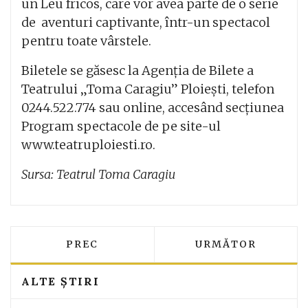
un Leu fricos, care vor avea parte de o serie
de aventuri captivante, într-un spectacol
pentru toate vârstele.
Biletele se găsesc la Agenția de Bilete a
Teatrului „Toma Caragiu” Ploiești, telefon
0244.522.774 sau online, accesând secțiunea
Program spectacole de pe site-ul
www.teatruploiesti.ro
.
Sursa: Teatrul Toma Caragiu
ARTICOL PRECEDENT: DOMENIUL SCHI
ARTICOLUL URMĂT
PREC
URMĂTOR
ALTE ȘTIRI