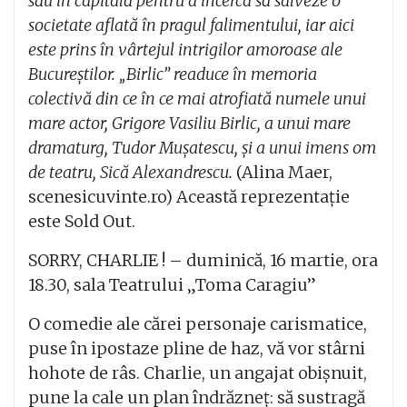
său în capitală pentru a încerca să salveze o
societate aflată în pragul falimentului, iar aici
este prins în vârtejul intrigilor amoroase ale
Bucureștilor. „Birlic” readuce în memoria
colectivă din ce în ce mai atrofiată numele unui
mare actor, Grigore Vasiliu Birlic, a unui mare
dramaturg, Tudor Mușatescu, și a unui imens om
de teatru, Sică Alexandrescu.
(Alina Maer,
scenesicuvinte.ro) Această reprezentație
este Sold Out.
SORRY, CHARLIE ! – duminică, 16 martie, ora
18.30, sala Teatrului „Toma Caragiu”
O comedie ale cărei personaje carismatice,
puse în ipostaze pline de haz, vă vor stârni
hohote de râs. Charlie, un angajat obișnuit,
pune la cale un plan îndrăzneț: să sustragă