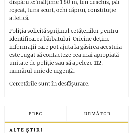
dispărute: înălțime 1,80 m, ten deschis, păr
roșcat, tuns scurt, ochi căprui, constituție
atletică.
Poliția solicită sprijinul cetățenilor pentru
identificarea bărbatului. Oricine deține
informații care pot ajuta la găsirea acestuia
este rugat să contacteze cea mai apropiată
unitate de poliție sau să apeleze 112,
numărul unic de urgență.
Cercetările sunt în desfășurare.
ARTICOL PRECEDENT: MESAJ IMPORTA
ARTICOLUL URMĂ
PREC
URMĂTOR
ALTE ȘTIRI