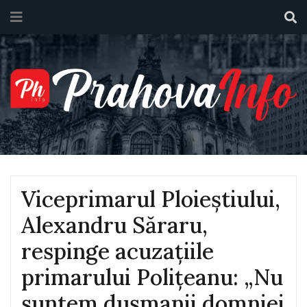
Viceprimarul Ploieștiului,
Alexandru Săraru,
respinge acuzațiile
primarului Polițeanu: „Nu
suntem dușmanii domniei