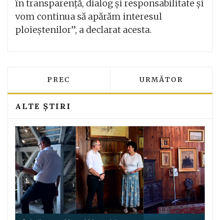
în transparență, dialog și responsabilitate și
vom continua să apărăm interesul
ploieștenilor”, a declarat acesta.
ARTICOL PRECEDENT: ACTORUL GEORG
ARTICOLUL URMĂT
PREC
URMĂTOR
ALTE ȘTIRI