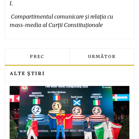
I.
Compartimentul comunicare și relația cu
mass-media al Curții Constituționale
ARTICOL PRECEDENT: VICTOR PONTA 
ARTICOLUL URMĂT
PREC
URMĂTOR
ALTE ȘTIRI