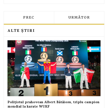
ARTICOL PRECEDENT: O MAȘINĂ S-A RĂ
ARTICOLUL URMĂTO
PREC
URMĂTOR
ALTE ȘTIRI
Polițistul prahovean Albert Bătăiosu, triplu campion
mondial la karate WUKF