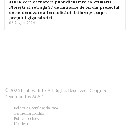
ADOR cere dezbatere publică înainte ca Primăria
Ploiești să retragă 37 de milioane de lei din proiectul
de modernizare a termoficării. Influențe asupra
prețului gigacaloriei
06 August 2026
© 2026 PrahovaInfo. All Rights Reserved. Design &
Developed by MWD
Politica de confidențialitate
Termeni și condiții
Politica cookies
Notificare