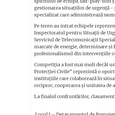
spiritului de echipă, fair-play-ului 
gestionarea situațiilor de urgență - 
specializat care administrează numă
Pe teren au intrat echipele reprezen
Inspectoratul pentru Situații de Ur
Serviciul de Telecomunicații Specia
marcate de energie, determinare și
profesionalismul din intervențiile o
Competiția a fost mai mult decât u
Protecției Civile” reprezintă o oport
instituțiile care colaborează în sit
reciproc, cooperarea și unitatea de 
La finalul confruntărilor, clasamentu
Locul I – Detașamentul de Pompier