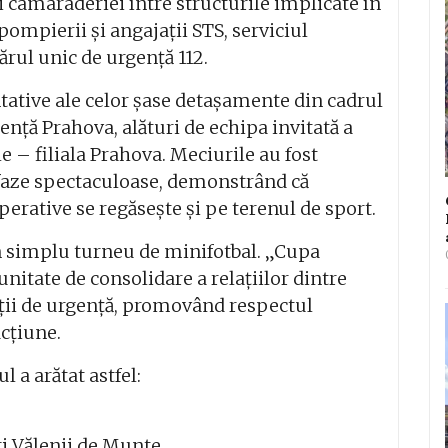
și camaraderiei între structurile implicate în
pompierii și angajații STS, serviciul
rul unic de urgență 112.
tative ale celor șase detașamente din cadrul
gență Prahova
, alături de echipa invitată a
le
– filiala Prahova. Meciurile au fost
 faze spectaculoase, demonstrând că
perative se regăsește și pe terenul de sport.
n simplu turneu de minifotbal. „Cupa
unitate de consolidare a relațiilor dintre
uații de urgență, promovând respectul
acțiune.
l a arătat astfel:
i Vălenii de Munte