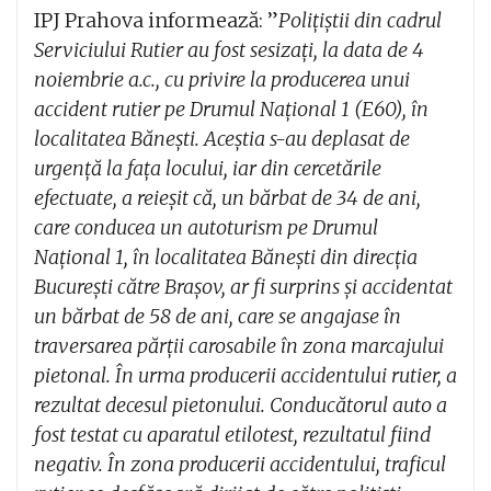
IPJ Prahova informează: ”
Polițiștii din cadrul
Serviciului Rutier au fost sesizați, la data de 4
noiembrie a.c., cu privire la producerea unui
accident rutier pe Drumul Național 1 (E60), în
localitatea Bănești. Aceștia s-au deplasat de
urgență la fața locului, iar din cercetările
efectuate, a reieșit că, un bărbat de 34 de ani,
care conducea un autoturism pe Drumul
Național 1, în localitatea Bănești din direcția
București către Brașov, ar fi surprins și accidentat
un bărbat de 58 de ani, care se angajase în
traversarea părții carosabile în zona marcajului
pietonal. În urma producerii accidentului rutier, a
rezultat decesul pietonului. Conducătorul auto a
fost testat cu aparatul etilotest, rezultatul fiind
negativ. În zona producerii accidentului, traficul