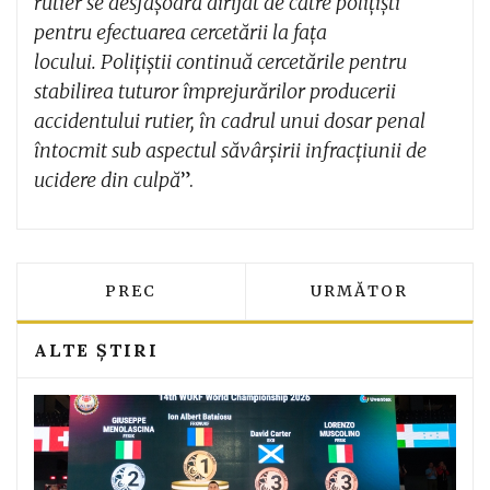
rutier se desfășoară dirijat de către polițiști
pentru efectuarea cercetării la fața
locului. Polițiștii continuă cercetările pentru
stabilirea tuturor împrejurărilor producerii
accidentului rutier, în cadrul unui dosar penal
întocmit sub aspectul săvârșirii infracțiunii de
ucidere din culpă
”.
ARTICOL PRECEDENT: DEMOCRATUL ZO
ARTICOLUL URMĂTO
PREC
URMĂTOR
ALTE ȘTIRI