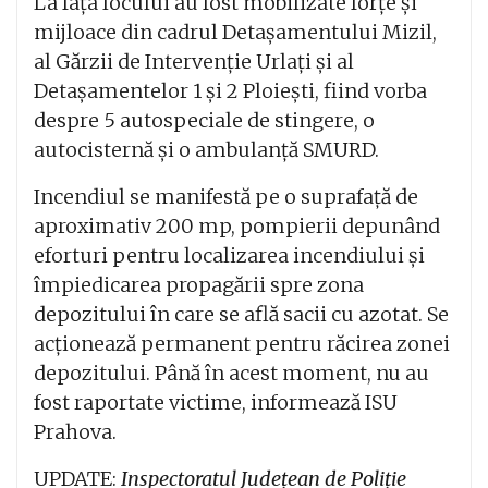
La fața locului au fost mobilizate forțe și
mijloace din cadrul Detașamentului Mizil,
al Gărzii de Intervenție Urlați și al
Detașamentelor 1 și 2 Ploiești, fiind vorba
despre 5 autospeciale de stingere, o
autocisternă și o ambulanță SMURD.
Incendiul se manifestă pe o suprafață de
aproximativ 200 mp, pompierii depunând
eforturi pentru localizarea incendiului și
împiedicarea propagării spre zona
depozitului în care se află sacii cu azotat. Se
acționează permanent pentru răcirea zonei
depozitului. Până în acest moment, nu au
fost raportate victime, informează ISU
Prahova.
UPDATE:
Inspectoratul Județean de Poliție