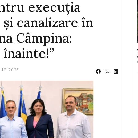
ntru execuția
 și canalizare în
ana Câmpina:
înainte!”
LIE 2025