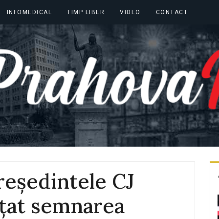
INFOMEDICAL
TIMP LIBER
VIDEO
CONTACT
reședintele CJ
nțat semnarea