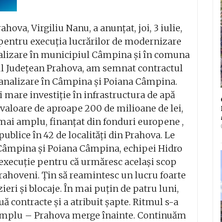
hova, Virgiliu Nanu, a anunțat, joi, 3 iulie,
entru execuția lucrărilor de modernizare
analizare în municipiul Câmpina și în comuna
ul Județean Prahova, am semnat contractul
 canalizare în Câmpina și Poiana Câmpina.
 mare investiție în infrastructura de apă
o valoare de aproape 200 de milioane de lei,
 mai amplu, finanțat din fonduri europene ,
ublice în 42 de localități din Prahova. Le
Câmpina și Poiana Câmpina, echipei Hidro
 execuție pentru că urmăresc același scop
ahoveni. Țin să reamintesc un lucru foarte
eri și blocaje. În mai puțin de patru luni,
 contracte și a atribuit șapte. Ritmul s-a
simplu – Prahova merge înainte. Continuăm