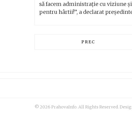
să facem administrație cu viziune ș
pentru hârtii!”, a declarat președin
ARTICOL PRECEDEN
PREC
© 2026 PrahovaInfo. All Rights Reserved. Des