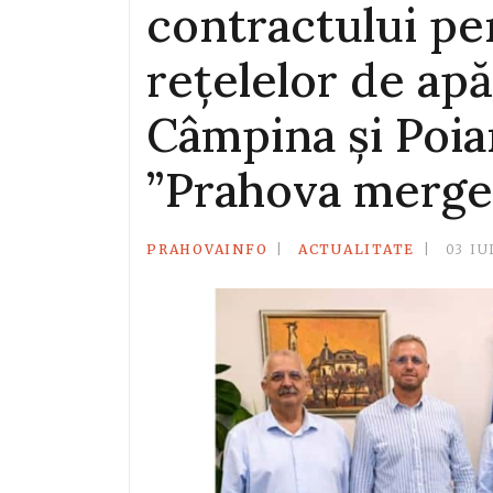
contractului pe
rețelelor de apă
Câmpina și Poi
”Prahova merge 
PRAHOVAINFO
ACTUALITATE
03 IU