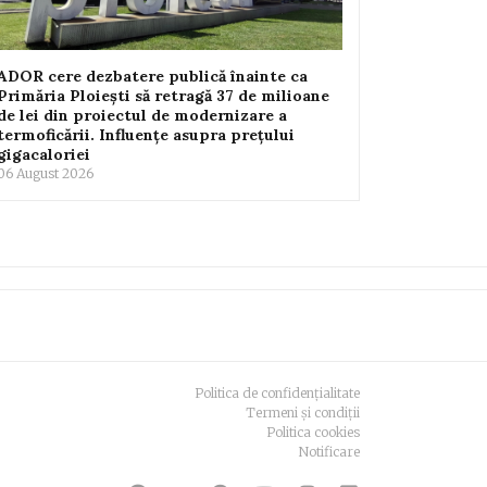
ADOR cere dezbatere publică înainte ca
Primăria Ploiești să retragă 37 de milioane
de lei din proiectul de modernizare a
termoficării. Influențe asupra prețului
PROAPE 200 DE MILIOANE DE LEI PENTRU MODER
A CONTRACTULUI PH-CL-01 – “EXECUȚIE REȚELE
gigacaloriei
06 August 2026
Politica de confidențialitate
Termeni și condiții
Politica cookies
Notificare