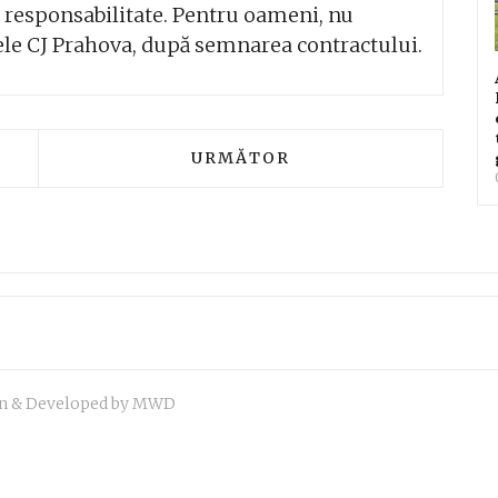
i responsabilitate. Pentru oameni, nu
tele CJ Prahova, după semnarea contractului.
T: HIDRO PRAHOVA A SEMNAT UN CONTRACT DE A
ARTICOLUL URMĂTOR: SEMNARE
URMĂTOR
ign & Developed by MWD