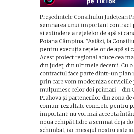
Președintele Consiliului Județean Pra
semnarea unui important contract p
și extindere a rețelelor de apă și c
Poiana Câmpina. ”Astăzi, la Consili
pentru execuția rețelelor de apă și
Acest proiect regional aduce cea mai
din județ, din ultimele decenii. Cu 
contractul face parte dintr-un plan
prin care vom moderniza serviciile p
mulțumesc celor doi primari - din 
Prahova și partenerilor din zona de
comun: rezultate concrete pentru pr
important: nu voi mai accepta întârzi
noua echipă Hidro a semnat deja două
schimbat, iar mesajul nostru este 