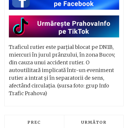
Traficul rutier este parțial blocat pe DN1B,
miercuri în jurul prânzului, în zona Bucov,
din cauza unui accident rutier. O
autoutilitară implicată într-un eveniment
rutier a intrat și în separatorii de sens,
afectând circulația. (sursa foto: grup Info
Trafic Prahova)
ARTICOL PRECEDENT: CRIMĂ ÎN VALEA 
ARTICOLUL URMĂT
PREC
URMĂTOR