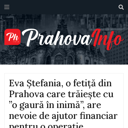
Eva Ștefania, o fetiță din
Prahova care trăiește cu
”o gaură în inimă”, are
nevoie de ajutor financiar
pentru o operație