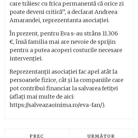
care trăiesc cu frica permanentă că orice zi
poate deveni critică”, a declarat
Andreea
Amarandei, reprezentanta asociației.
În prezent, pentru Eva s-au strâns 11.306
€, însă familia mai are nevoie de sprijin
pentru a putea acoperi costurile necesare
intervenției.
Reprezentanții asociației fac apel atât la
persoanele fizice, cât și la companiile care
pot contribui financiar la salvarea fetiței
(aflați mai multe de aici:
https://salveazaoinima.ro/eva-fan/
).
ARTICOL PRECEDENT: LOCUITORII DE 
ARTICOLUL URMĂT
PREC
URMĂTOR