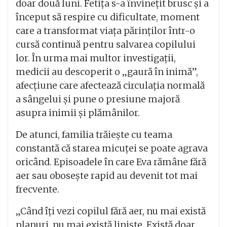
doar două luni. Fetița s-a învinețit brusc și a
început să respire cu dificultate, moment
care a transformat viața părinților într-o
cursă continuă pentru salvarea copilului
lor. În urma mai multor investigații,
medicii au descoperit o „gaură în inimă”,
afecțiune care afectează circulația normală
a sângelui și pune o presiune majoră
asupra inimii și plămânilor.
De atunci, familia trăiește cu teama
constantă că starea micuței se poate agrava
oricând. Episoadele în care Eva rămâne fără
aer sau obosește rapid au devenit tot mai
frecvente.
„Când îți vezi copilul fără aer, nu mai există
planuri, nu mai există liniște. Există doar